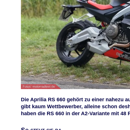
Fotos: motorradtest.de
Die Aprilia RS 660 gehört zu einer nahezu 
gibt kaum Wettbewerber, alleine schon deshal
haben die RS 660 in der A2-Variante mit 48 
So steht sie da