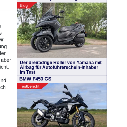
Blog
s
s
ir
ung
der
 aber
Der dreirädrige Roller von Yamaha mit
cht.
Airbag für Autoführerschein-Inhaber
im Test
BMW F450 GS
und
Testbericht
uch