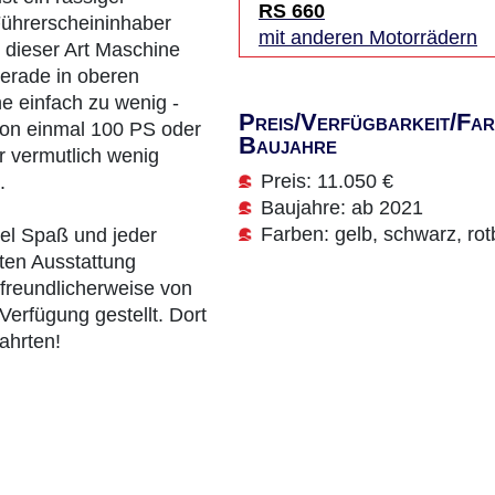
RS 660
Führerscheininhaber
mit anderen Motorrädern
u dieser Art Maschine
erade in oberen
e einfach zu wenig -
Preis/Verfügbarkeit/Far
hon einmal 100 PS oder
Baujahre
r vermutlich wenig
Preis: 11.050 €
.
Baujahre: ab 2021
Farben: gelb, schwarz, rot
el Spaß und jeder
tten Ausstattung
freundlicherweise von
 Verfügung gestellt. Dort
fahrten!