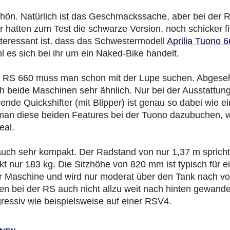
schön. Natürlich ist das Geschmackssache, aber bei der 
r hatten zum Test die schwarze Version, noch schicker f
 Interessant ist, dass das Schwestermodell
Aprilia Tuono 6
hl es sich bei ihr um ein Naked-Bike handelt.
ur RS 660 muss man schon mit der Lupe suchen. Abgese
h beide Maschinen sehr ähnlich. Nur bei der Ausstattun
ende Quickshifter (mit Blipper) ist genau so dabei wie ei
an diese beiden Features bei der Tuono dazubuchen, 
eal.
 auch sehr kompakt. Der Radstand von nur 1,37 m spricht
t nur 183 kg. Die Sitzhöhe von 820 mm ist typisch für e
der Maschine und wird nur moderat über den Tank nach v
 bei der RS auch nicht allzu weit nach hinten gewande
ggressiv wie beispielsweise auf einer RSV4.