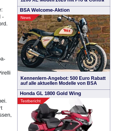
e:
BSA Welcome-Aktion
 -
News
ord.
ba-
relli
Kennenlern-Angebot: 500 Euro Rabatt
auf alle aktuellen Modelle von BSA
Honda GL 1800 Gold Wing
ei.
Testbericht
t
ssen,