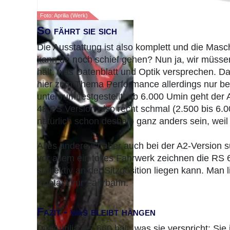
Foto: Aprilia (Werk)
So fährt sie sich
Die Ausstattung ist also komplett und die Mas
kann da noch schief gehen? Nun ja, wir müssen
hält, was Datenblatt und Optik versprechen. D
hier zum Thema Performance allerdings nur be
untenrum festgestellt, ab 6.000 Umin geht der 
48 PS Version also recht schmal (2.500 bis 6.0
natürlich schon deshalb ganz anders sein, weil
Alles andere ist aber auch bei der A2-Version
vor allem ein tolles Fahrwerk zeichnen die RS 6
subjektiv an der Sitzposition liegen kann. Man 
Kontakt zur Fahrbahn.
Fazit - was bleibt hängen
Die Aprilia RS 660 hält, was sie verspricht: Sie 