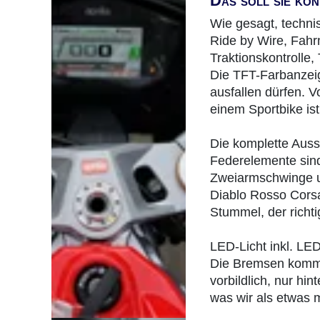
Das soll sie kö
Wie gesagt, technis
Ride by Wire, Fahr
Traktionskontrolle
Die TFT-Farbanzeig
ausfallen dürfen. V
einem Sportbike is
Die komplette Auss
Federelemente sind 
Zweiarmschwinge und
Diablo Rosso Corsa 
Stummel, der richt
LED-Licht inkl. LED
Die Bremsen komme
vorbildlich, nur hi
was wir als etwas