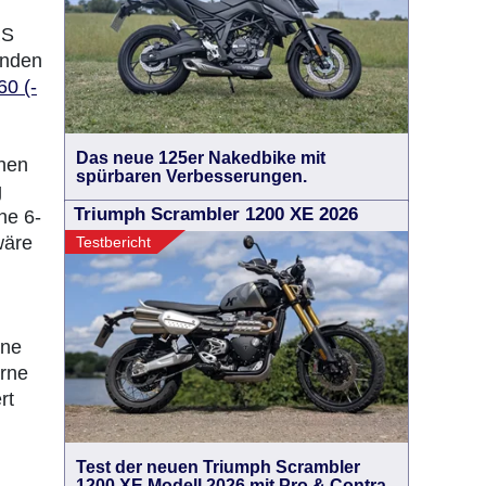
RS
inden
60 (-
Das neue 125er Nakedbike mit
hen
spürbaren Verbesserungen.
g
Triumph Scrambler 1200 XE 2026
ne 6-
wäre
Testbericht
ine
orne
rt
Test der neuen Triumph Scrambler
1200 XE Modell 2026 mit Pro & Contra