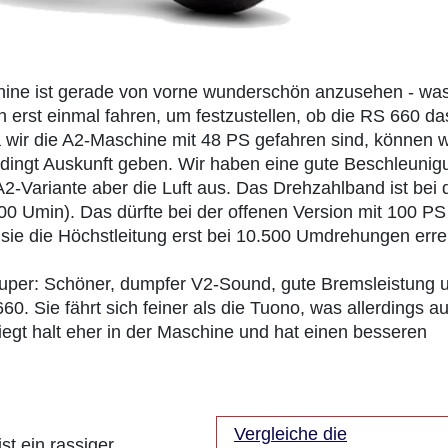
chine ist gerade von vorne wunderschön anzusehen - wa
 erst einmal fahren, um festzustellen, ob die RS 660 da
a wir die A2-Maschine mit 48 PS gefahren sind, können w
dingt Auskunft geben. Wir haben eine gute Beschleunig
A2-Variante aber die Luft aus. Das Drehzahlband ist bei 
00 Umin). Das dürfte bei der offenen Version mit 100 PS
 sie die Höchstleitung erst bei 10.500 Umdrehungen errei
 super: Schöner, dumpfer V2-Sound, gute Bremsleistung 
60. Sie fährt sich feiner als die Tuono, was allerdings a
liegt halt eher in der Maschine und hat einen besseren
Vergleiche die
ist ein rassiger