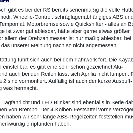
nnen
ch gibt es bei der RS bereits serienmäßig die volle Hütt
modi, Wheelie-Control, schräglagenabhängiges ABS und
, Tempomat, Motorbremse sowie Quickshifter - alles an B
e ist zwar gut ablesbar, hätte aber gerne etwas größer
or allem der Drehzahlmesser ist nur mäßig ablesbar, bei
t das unserer Meinung nach so nicht angemessen.
tattung führt sich auch bei dem Fahrwerk fort. Die Kaya
einstellbar, es gibt eine sehr schön gezeichnet Alu-
 auch bei den Reifen lässt sich Aprilia nicht lumpen: Pi
2 sind vormontiert. Auffällig ist auch der kurze Auspuff-
ig was hermacht.
-Tagfahrlicht und LED-Blinker sind ebenfalls in Serie dab
n von Brembo. Der 4-Kolben-Festsattel vorne verzöger
nten haben wir sehr lange ABS-Regelzeiten feststellen mü
 merkwürdig empfunden haben.