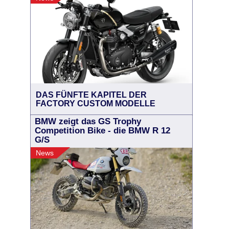
DAS FÜNFTE KAPITEL DER
FACTORY CUSTOM MODELLE
BMW zeigt das GS Trophy
Competition Bike - die BMW R 12
G/S
News