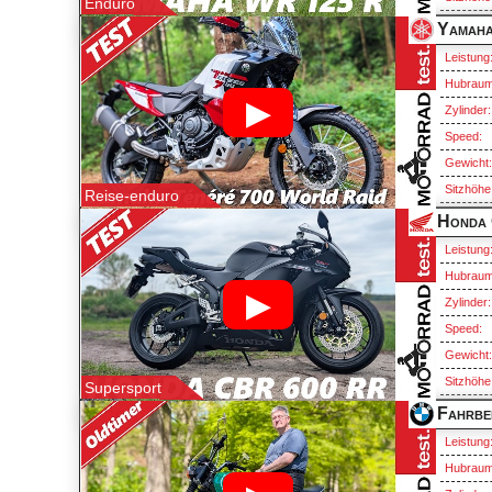
Enduro
Leistung
Hubraum
▶
Zylinder:
Speed:
Gewicht
Sitzhöhe
Reise-enduro
Honda
Leistung
Hubraum
▶
Zylinder:
Speed:
Gewicht
Sitzhöhe
Supersport
Leistung
Hubraum