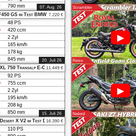
790 mm
:
07. Aug. 26
Scrambler
450 GS im Test
BMW -
7.220 €
F 450 GS
48 PS
:
420 ccm
:
▶
2 Zyl
165 km/h
178 kg
:
845 mm
:
20. Juli 26
Retro
Honda XL 750 Transalp E-Clutch im Test
Honda -
11.449 €
XL 750 Transalp
92 PS
:
755 ccm
:
▶
2 Zyl
195 km/h
208 kg
:
850 mm
:
15. Juli 26
Naked
 Desert X V2 im Test
Ducati -
16.390 €
Desert X
110 PS
:
: