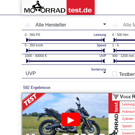
Hersteller-Auswahl
Modell-Auswa
Alle Hersteller
Alle 
0 - 350 PS
Leistung
0 - 500 Nm
0 - 350 km/h
Speed
1 - 6
1000 - 40000 €
UVP
400 - 1200 mm
Sortierung
UVP
Testber
592 Ergebnisse
Voge R
Leistung
Hubraum
▶
Zylinder:
Speed:
Gewicht