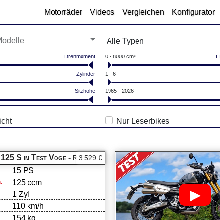
Motorräder
Videos
Vergleichen
Konfigurator
hl
Typ-Auswahl
Modelle
Alle Typen
Drehmoment
0 - 8000 cm³
H
Zylinder
1 - 6
Sitzhöhe
1965 - 2026
icht
Nur Leserbikes
125 S im Test
Voge -
3.529 €
R125S
15 PS
:
125 ccm
:
▶
1 Zyl
110 km/h
154 kg
: