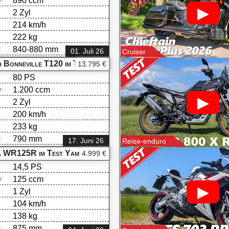
890 ccm
▶
2 Zyl
214 km/h
222 kg
:
840-880 mm
:
01. Juli 26
Cruiser
h Bonneville T120 im Test
Triumph -
13.795 €
Bonneville T120
80 PS
:
1.200 ccm
:
▶
2 Zyl
200 km/h
233 kg
:
790 mm
:
17. Juni 26
Reise-enduro
a WR125R im Test
Yamaha -
4.999 €
WR 125 R
14,5 PS
:
125 ccm
:
▶
1 Zyl
104 km/h
138 kg
:
875 mm
: