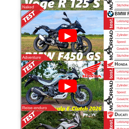
Sitzhöhe
Naked
BMW F
Leistung
Hubraum
▶
Zylinder:
Speed:
Gewicht
Sitzhöhe
Adventure
Leistung
Hubraum
▶
Zylinder:
Speed:
Gewicht
Sitzhöhe
Reise-enduro
Ducati
Leistung
Hubraum