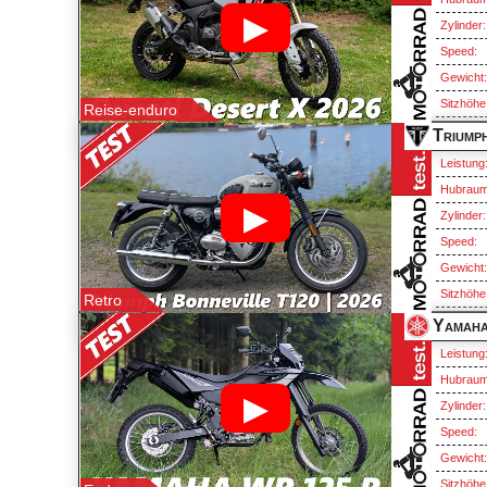
▶
Zylinder:
Speed:
Gewicht
Sitzhöhe
Reise-enduro
Triump
Leistung
Hubraum
▶
Zylinder:
Speed:
Gewicht
Sitzhöhe
Retro
Yamah
Leistung
Hubraum
▶
Zylinder:
Speed:
Gewicht
Sitzhöhe