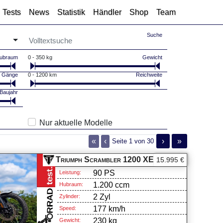
Tests
News
Statistik
Händler
Shop
Team
Suche
ubraum
0 - 350 kg
Gewicht
Gänge
0 - 1200 km
Reichweite
Baujahr
Nur aktuelle Modelle
«
‹
›
»
Seite 1 von 30
Triumph Scrambler 1200 XE 2026 im Test
Trium
15.995 €
90 PS
Leistung:
1.200 ccm
Hubraum:
2 Zyl
Zylinder:
177 km/h
Speed:
230 kg
Gewicht: