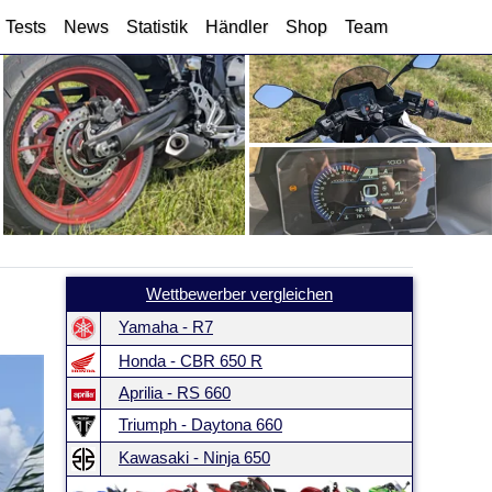
Tests
News
Statistik
Händler
Shop
Team
Wettbewerber vergleichen
Yamaha - R7
Honda - CBR 650 R
Aprilia - RS 660
Triumph - Daytona 660
Kawasaki - Ninja 650