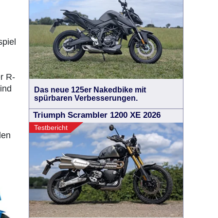
spiel
r R-
ind
Das neue 125er Nakedbike mit
spürbaren Verbesserungen.
Triumph Scrambler 1200 XE 2026
Testbericht
den