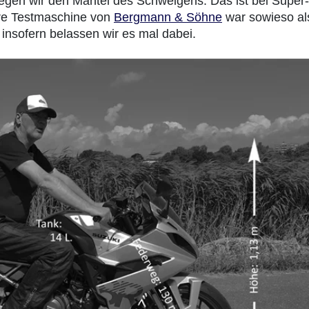
 legen wir den Mantel des Schweigens. Das ist bei Super-
ere Testmaschine von
Bergmann & Söhne
war sowieso al
insofern belassen wir es mal dabei.