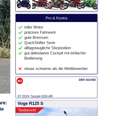
Pro & Kontra
toller Motor
präzises Fahrwerk
gute Bremsen
QuickShifter Serie
alltagstaugliche Sitzposition
gut ablesbares Cockpit mit einfacher
Bedienung
etwas schwerer als die Wettbewerber
07.2024: Suzuki GSX-8R
re:
Voge R125 S
ie
Testbericht