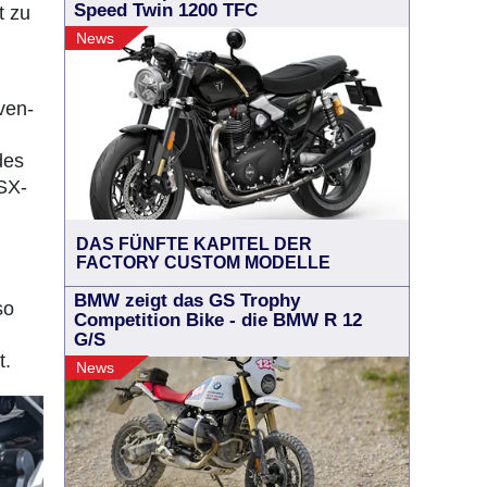
Speed Twin 1200 TFC
t zu
News
ven-
des
SX-
DAS FÜNFTE KAPITEL DER
FACTORY CUSTOM MODELLE
BMW zeigt das GS Trophy
so
Competition Bike - die BMW R 12
G/S
t.
News