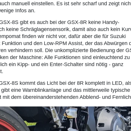
ch manuell einstellen. Es ist sehr scharf und zeigt nich
wenige Infos an.
 GSX-8S gibt es auch bei der GSX-8R keine Handy-
h keine Schräglagensensorik, damit also auch kein Kur
mpomat finden wir nicht vor, dafür aber die für Suzuki
t Funktion und den Low-RPM Assist, der das Abwürgen 
en verhindern soll. Die unkomplizierte Bedienung der G
rken der Maschine: Alle Funktionen sind einleuchtend zu
ich ein Kipp- und ein Enter-Schalter sind nötig - ganz
t.
 GSX-8S kommt das Licht bei der 8R komplett in LED, al
Es gibt eine Warnblinkanlage und das mittlerweile typische
t mit dem übereinanderstehenden Abblend- und Fernlich