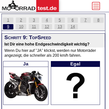
1
2
3
4
5
6
7
8
9
10
11
12
13
14
Schritt 9: TopSpeed
Ist Dir eine hohe Endgeschwindigkeit wichtig?
Wenn Du hier auf "JA" klickst, werden nur Motorräder
angezeigt, die schneller als 200 km/h fahren.
Ja
Egal