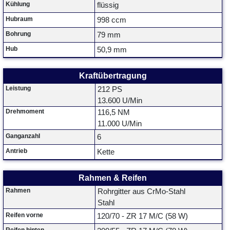
Kühlung
flüssig
Hubraum
998 ccm
Bohrung
79 mm
Hub
50,9 mm
Kraftübertragung
Leistung
212 PS
13.600 U/Min
Drehmoment
116,5 NM
11.000 U/Min
Ganganzahl
6
Antrieb
Kette
Rahmen & Reifen
Rahmen
Rohrgitter aus CrMo-Stahl
Stahl
Reifen vorne
120/70 - ZR 17 M/C (58 W)