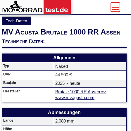
Tech-Daten
MV Agusta Brutale 1000 RR Assen
Technische Daten:
Allgemein
Typ
Naked
UVP
44.900 €
Baujahr
2025 ~ heute
Hersteller
Brutale 1000 RR Assen =>
www.mvagusta.com
Abmessungen
Länge
2.080 mm
Höhe