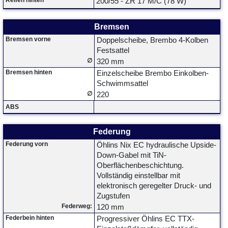
Reifen hinten
200/55 - ZR 17 M/C (78 W)
Bremsen
Bremsen vorne
Doppelscheibe, Brembo 4-Kolben
Festsattel
∅
320 mm
Bremsen hinten
Einzelscheibe Brembo Einkolben-
Schwimmsattel
∅
220
ABS
Federung
Federung vorn
Öhlins Nix EC hydraulische Upside-
Down-Gabel mit TiN-
Oberflächenbeschichtung.
Vollständig einstellbar mit
elektronisch geregelter Druck- und
Zugstufen
Federweg:
120 mm
Federbein hinten
Progressiver Öhlins EC TTX-