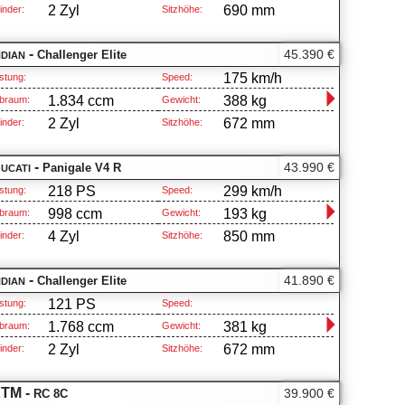
2 Zyl
690 mm
inder:
Sitzhöhe:
ndian -
45.390 €
Challenger Elite
175 km/h
stung:
Speed:
1.834 ccm
388 kg
braum:
Gewicht:
2 Zyl
672 mm
inder:
Sitzhöhe:
ucati -
43.990 €
Panigale V4 R
218 PS
299 km/h
stung:
Speed:
998 ccm
193 kg
braum:
Gewicht:
4 Zyl
850 mm
inder:
Sitzhöhe:
ndian -
41.890 €
Challenger Elite
121 PS
stung:
Speed:
1.768 ccm
381 kg
braum:
Gewicht:
2 Zyl
672 mm
inder:
Sitzhöhe:
TM -
39.900 €
RC 8C