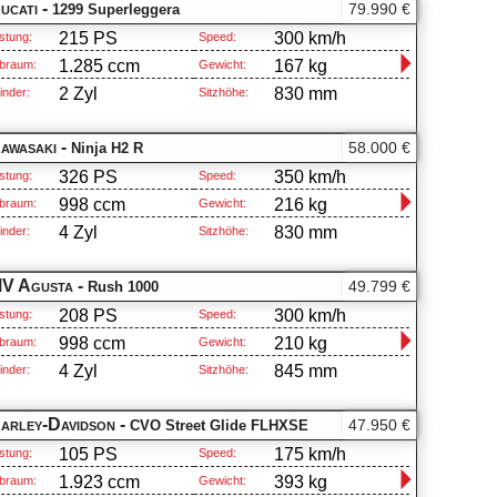
ucati -
79.990 €
1299 Superleggera
215 PS
300 km/h
stung:
Speed:
1.285 ccm
167 kg
braum:
Gewicht:
2 Zyl
830 mm
inder:
Sitzhöhe:
awasaki -
58.000 €
Ninja H2 R
326 PS
350 km/h
stung:
Speed:
998 ccm
216 kg
braum:
Gewicht:
4 Zyl
830 mm
inder:
Sitzhöhe:
V Agusta -
49.799 €
Rush 1000
208 PS
300 km/h
stung:
Speed:
998 ccm
210 kg
braum:
Gewicht:
4 Zyl
845 mm
inder:
Sitzhöhe:
arley-Davidson -
47.950 €
CVO Street Glide FLHXSE
105 PS
175 km/h
stung:
Speed:
1.923 ccm
393 kg
braum:
Gewicht: