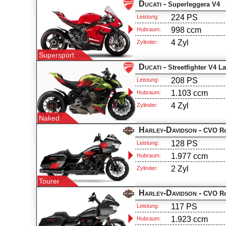
Ducati -
Superleggera V4
224 PS
Leistung:
998 ccm
Hubraum:
4 Zyl
Zylinder:
Supersport
Ducati -
Streetfighter V4 
208 PS
Leistung:
1.103 ccm
Hubraum:
4 Zyl
Zylinder:
Naked
Harley-Davidson -
CVO Ro
128 PS
Leistung:
1.977 ccm
Hubraum:
2 Zyl
Zylinder:
Tourer
Harley-Davidson -
CVO Ro
117 PS
Leistung:
1.923 ccm
Hubraum: