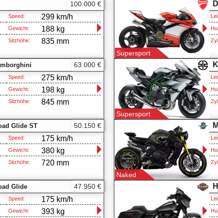
D
100.000 €
299 km/h
Speed:
Lei
188 kg
Gewicht:
Hu
835 mm
Sitzhöhe:
Zyl
Supersport
K
63.000 €
Lamborghini
275 km/h
Speed:
Lei
198 kg
Gewicht:
Hu
845 mm
Sitzhöhe:
Zyl
Supersport
M
50.150 €
ad Glide ST
175 km/h
Speed:
Lei
380 kg
Gewicht:
Hu
720 mm
Sitzhöhe:
Zyl
Naked
H
47.950 €
ad Glide
175 km/h
Speed:
Lei
393 kg
Gewicht:
Hu