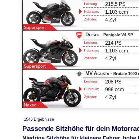
215,5 PS
Leistung:
1.103 ccm
Hubraum:
4 Zyl
Zylinder:
Supersport
Ducati -
Panigale V4 SP
214 PS
Leistung:
1.103 ccm
Hubraum:
4 Zyl
Zylinder:
Supersport
MV Agusta -
Brutale 1000
208 PS
Leistung:
998 ccm
Hubraum:
4 Zyl
Zylinder:
Naked
1543 Ergebnisse
Passende Sitzhöhe für dein Motorrad
Niedrige Sitzhöhe für kleinere Fahrer, hohe 