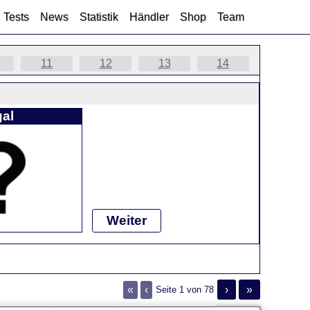
Tests
News
Statistik
Händler
Shop
Team
11
12
13
14
al
Weiter
«
‹
›
»
Seite 1 von 78