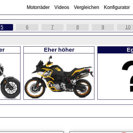
Motorräder
Videos
Vergleichen
Konfigurator
5
6
7
8
9
10
er
Eher höher
Eg