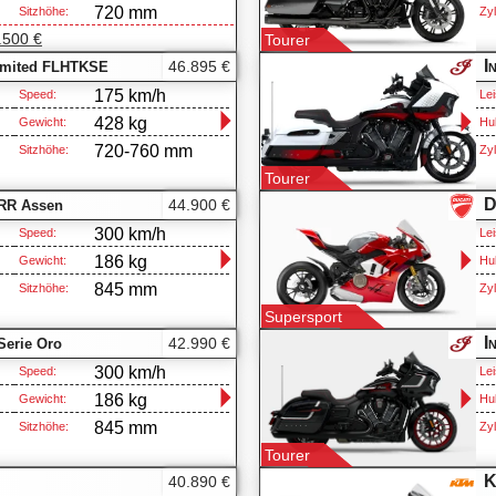
720 mm
Sitzhöhe:
Zyl
.500 €
Tourer
I
46.895 €
imited FLHTKSE
175 km/h
Speed:
Lei
428 kg
Gewicht:
Hu
720-760 mm
Sitzhöhe:
Zyl
Tourer
D
44.900 €
 RR Assen
300 km/h
Speed:
Lei
186 kg
Gewicht:
Hu
845 mm
Sitzhöhe:
Zyl
Supersport
I
42.990 €
Serie Oro
300 km/h
Speed:
Lei
186 kg
Gewicht:
Hu
845 mm
Sitzhöhe:
Zyl
Tourer
K
40.890 €