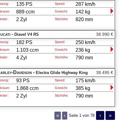
135 PS
287 km/h
stung:
Speed:
889 ccm
142 kg
braum:
Gewicht:
2 Zyl
820 mm
inder:
Sitzhöhe:
ucati -
38.990 €
Diavel V4 RS
182 PS
250 km/h
stung:
Speed:
1.103 ccm
236 kg
braum:
Gewicht:
4 Zyl
790 mm
inder:
Sitzhöhe:
arley-Davidson -
38.495 €
Electra Glide Highway King
93 PS
175 km/h
stung:
Speed:
1.868 ccm
385 kg
braum:
Gewicht:
2 Zyl
790 mm
inder:
Sitzhöhe:
«
‹
›
»
Seite 1 von 78