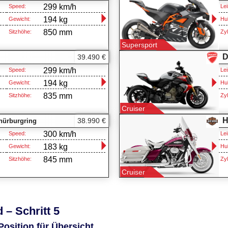
299 km/h
Speed:
Lei
194 kg
Gewicht:
Hu
850 mm
Sitzhöhe:
Zyl
Supersport
D
39.490 €
299 km/h
Speed:
Lei
194 kg
Gewicht:
Hu
835 mm
Sitzhöhe:
Zyl
Cruiser
H
38.990 €
 nürburgring
300 km/h
Speed:
Lei
183 kg
Gewicht:
Hu
845 mm
Sitzhöhe:
Zyl
Cruiser
 – Schritt 5
Position für Übersicht