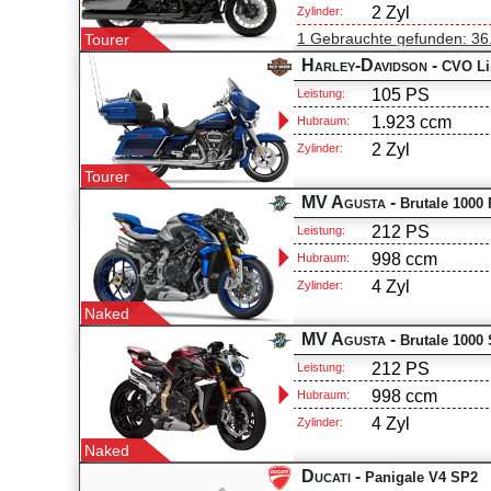
2 Zyl
Zylinder:
1 Gebrauchte
gefunden
: 36
Tourer
Harley-Davidson -
CVO L
105 PS
Leistung:
1.923 ccm
Hubraum:
2 Zyl
Zylinder:
Tourer
MV Agusta -
Brutale 1000
212 PS
Leistung:
998 ccm
Hubraum:
4 Zyl
Zylinder:
Naked
MV Agusta -
Brutale 1000 
212 PS
Leistung:
998 ccm
Hubraum:
4 Zyl
Zylinder:
Naked
Ducati -
Panigale V4 SP2