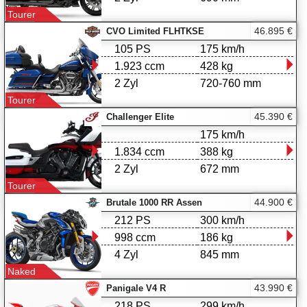
Tourer
46.895 €
CVO Limited FLHTKSE
105 PS
175 km/h
1.923 ccm
428 kg
2 Zyl
720-760 mm
Tourer
45.390 €
Challenger Elite
175 km/h
1.834 ccm
388 kg
2 Zyl
672 mm
Tourer
44.900 €
Brutale 1000 RR Assen
212 PS
300 km/h
998 ccm
186 kg
4 Zyl
845 mm
Naked
43.990 €
Panigale V4 R
218 PS
299 km/h