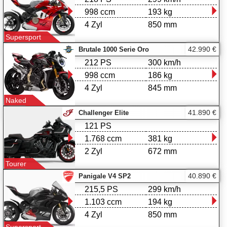
998 ccm
193 kg
4 Zyl
850 mm
Supersport
42.990 €
Brutale 1000 Serie Oro
212 PS
300 km/h
998 ccm
186 kg
4 Zyl
845 mm
Naked
41.890 €
Challenger Elite
121 PS
1.768 ccm
381 kg
2 Zyl
672 mm
Tourer
40.890 €
Panigale V4 SP2
215,5 PS
299 km/h
1.103 ccm
194 kg
4 Zyl
850 mm