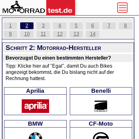
1
2
3
4
5
6
7
8
9
10
11
12
13
14
Schritt 2: Motorrad-Hersteller
Bevorzugst Du einen bestimmten Hersteller?
Tipp: Klicke hier auf "Egal", damit Du auch Bikes
angezeigt bekommst, die Du bislang nicht auf der
Rechnung hattest.
Aprilia
Benelli
BMW
CF-Moto