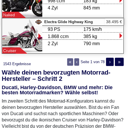
998 ccm
183 kg
4 Zyl
845 mm
Naked
38.495 €
Electra Glide Highway King
93 PS
175 km/h
1.868 ccm
385 kg
2 Zyl
790 mm
Cruiser
«
‹
›
»
Seite 1 von 78
1543 Ergebnisse
Wähle deinen bevorzugten Motorrad-
Hersteller – Schritt 2
Ducati, Harley-Davidson, BMW und mehr: Die
besten Motorradmarken? Wähle selbst!
Im zweiten Schritt des Motorrad-Konfigurators kannst du
deinen bevorzugten Hersteller auswählen. Bist du ein Fan
von Ducati und suchst nach sportlichen Maschinen? Oder
bevorzugst du die ikonischen Cruiser von Harley-Davidson?
Vielleicht bist du von der deutschen Präzision der BMW-