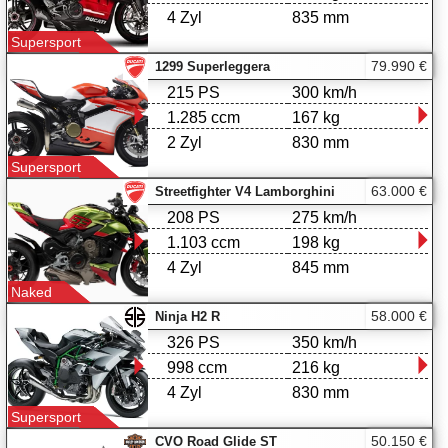
4 Zyl
835 mm
Supersport
79.990 €
1299 Superleggera
215 PS
300 km/h
1.285 ccm
167 kg
2 Zyl
830 mm
Supersport
63.000 €
Streetfighter V4 Lamborghini
208 PS
275 km/h
1.103 ccm
198 kg
4 Zyl
845 mm
Naked
58.000 €
Ninja H2 R
326 PS
350 km/h
998 ccm
216 kg
4 Zyl
830 mm
Supersport
50.150 €
CVO Road Glide ST