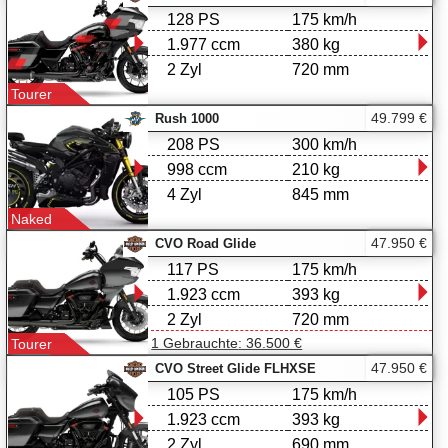
128 PS
175 km/h
1.977 ccm
380 kg
2 Zyl
720 mm
Tourer
49.799 €
Rush 1000
208 PS
300 km/h
998 ccm
210 kg
4 Zyl
845 mm
Naked
47.950 €
CVO Road Glide
117 PS
175 km/h
1.923 ccm
393 kg
2 Zyl
720 mm
1 Gebrauchte
: 36.500 €
Tourer
47.950 €
CVO Street Glide FLHXSE
105 PS
175 km/h
1.923 ccm
393 kg
2 Zyl
690 mm