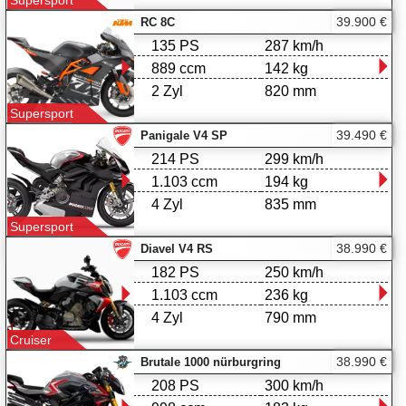
Supersport
39.900 €
RC 8C
135 PS
287 km/h
889 ccm
142 kg
2 Zyl
820 mm
Supersport
39.490 €
Panigale V4 SP
214 PS
299 km/h
1.103 ccm
194 kg
4 Zyl
835 mm
Supersport
38.990 €
Diavel V4 RS
182 PS
250 km/h
1.103 ccm
236 kg
4 Zyl
790 mm
Cruiser
38.990 €
Brutale 1000 nürburgring
208 PS
300 km/h