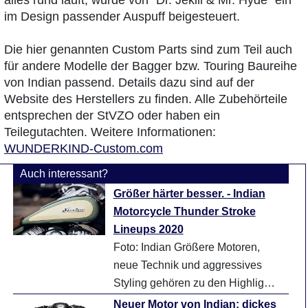
alles rund läuft, wurde von ΄Dr. Jekill & Mr. Hyde΄ ein
im Design passender Auspuff beigesteuert.
Die hier genannten Custom Parts sind zum Teil auch
für andere Modelle der Bagger bzw. Touring Baureihe
von Indian passend. Details dazu sind auf der
Website des Herstellers zu finden. Alle Zubehörteile
entsprechen der StVZO oder haben ein
Teilegutachten. Weitere Informationen:
WUNDERKIND-Custom.com
Auch interessant?
Größer härter besser. - Indian
Motorcycle Thunder Stroke
Lineups 2020
Foto: Indian Größere Motoren,
neue Technik und aggressives
Styling gehören zu den Highlights
des Indian Motorcycle Thunder
Neuer Motor von Indian: dickes