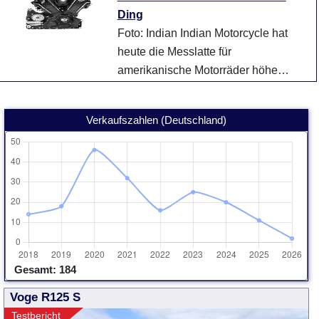
Stroke Lin ...
weiter
Ding
Foto: Indian Indian Motorcycle hat
heute die Messlatte für
amerikanische Motorräder höher
gelegt. Mit dem neu entwickelten
flüssigkeitsgekühlt ...
weiter
Verkaufszahlen (Deutschland)
Gesamt: 184
Voge R125 S
Testbericht