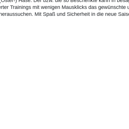
 (Oster-) Hase: Der bzw. die so Beschenkte kann in besa
erter Trainings mit wenigen Mausklicks das gewünschte 
eraussuchen. Mit Spaß und Sicherheit in die neue Sais