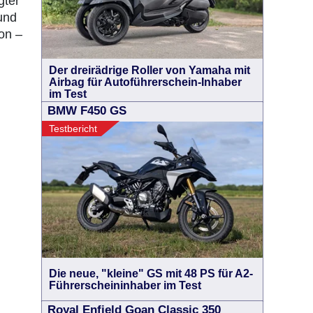
gter
und
on –
Der dreirädrige Roller von Yamaha mit
Airbag für Autoführerschein-Inhaber
im Test
BMW F450 GS
Testbericht
Die neue, "kleine" GS mit 48 PS für A2-
Führerscheininhaber im Test
Royal Enfield Goan Classic 350