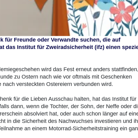
k für Freunde oder Verwandte suchen, die auf
 das Institut für Zweiradsicherheit (ifz) einen spezi
ndemiegeschehen wird das Fest erneut anders stattfinden,
nde zu Ostern nach wie vor oftmals mit Geschenken
e nach versteckten Ostereiern verbunden wird.
nk für die Lieben Ausschau halten, hat das Institut für
nfalls dann, wenn die Tochter, der Sohn, der Neffe oder d
hrerschein absolviert hat, oder auch schon länger auf ei
ht in die Sicherheit des Nachwuchses investieren und ih
Teilnahme an einem Motorrad-Sicherheitstraining ein ga