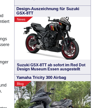
Design-Auszeichnung für Suzuki
GSX-8TT
nd
News
tiert
ings
ssere
änger
Suzuki GSX-8TT ab sofort im Red Dot
Design Museum Essen ausgestellt
Yamaha Tricity 300 Airbag
Blog
 und
,