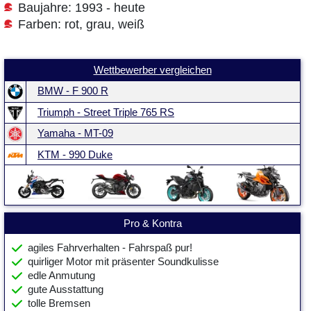
Baujahre: 1993 - heute
Farben: rot, grau, weiß
Wettbewerber vergleichen
BMW - F 900 R
Triumph - Street Triple 765 RS
Yamaha - MT-09
KTM - 990 Duke
Pro & Kontra
agiles Fahrverhalten - Fahrspaß pur!
quirliger Motor mit präsenter Soundkulisse
edle Anmutung
gute Ausstattung
tolle Bremsen