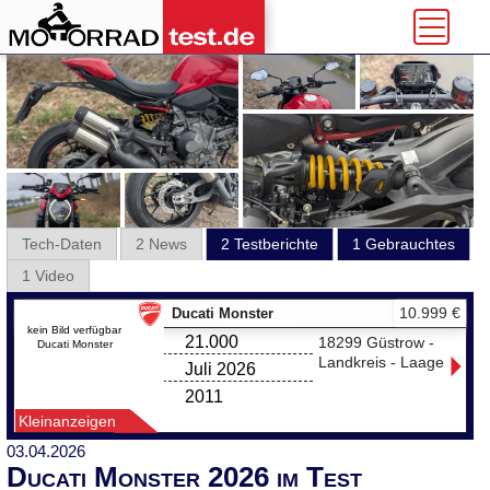
Tech-Daten
2 News
2 Testberichte
1 Gebrauchtes
1 Video
10.999 €
Ducati Monster
kein Bild verfügbar
21.000
18299 Güstrow -
Ducati Monster
Landkreis - Laage
Juli 2026
2011
Kleinanzeigen
03.04.2026
Ducati Monster 2026 im Test