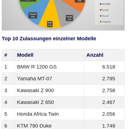
Top 10 Zulassungen einzelner Modelle
#
Modell
Anzahl
1
BMW R 1200 GS
6.518
2
Yamaha MT-07
2.795
3
Kawasaki Z 900
2.758
4
Kawasaki Z 650
2.467
5
Honda Africa Twin
2.056
6
KTM 790 Duke
1.749