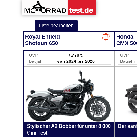
Liste bearbeiten
Royal Enfield
Honda
Shotgun 650
CMX 50
UVP
7.770 €
UVP
Baujahr
von 2024 bis 2026~
Baujahr
Stylischer A2 Bobber für unter 8.000
Der san
€ im Test