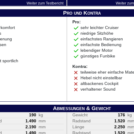
Weiter zum Testbericht
Weiter zum 
Pro und Kontra
Pro:
rkomfort
sehr leichter Cruiser
s
niedrige Sitzhöhe
ienung
einfachstes Rangieren
sen
einfachste Bedienung
lebendiger Motor
günstiges Funbike
t sportlich
Kontra:
teilweise eher einfache Mate
Hebel nicht einstellbar
altbackenes Cockpit
verhaltener Sound
Abmessungen & Gewicht
190
kg
Gewicht
176
kg
d
1.490
mm
Radstand
1.520
m
2.190
mm
Länge
2.250
m
d
1.490
mm
Radstand
1.520
m