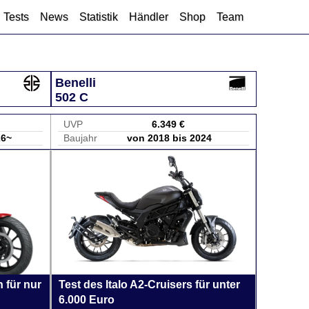
Tests
News
Statistik
Händler
Shop
Team
Benelli
502 C
UVP
6.349 €
26~
Baujahr
von 2018 bis 2024
 für nur
Test des Italo A2-Cruisers für unter
6.000 Euro