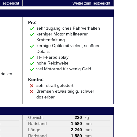
Testbericht
Weiter zum Testbericht
Pro:
sehr zugängliches Fahrverhalten
kerniger Motor mit linearer
Kraftentfaltung
kernige Optik mit vielen, schönen
Details
TFT-Farbdisplay
hohe Reichweite
viel Motorrad für wenig Geld
rialien
Kontra:
sehr straff gefedert
Bremsen etwas teigig, schwer
dosierbar
Gewicht
220
kg
m
Radstand
1.580
mm
m
Länge
2.240
mm
m
Radstand
1.580
mm