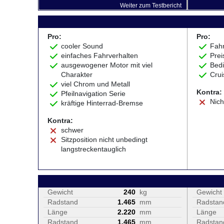
Weiter zum Testbericht
Pro:
Pro:
cooler Sound
Fah
einfaches Fahrverhalten
Prei
ausgewogener Motor mit viel
Bed
Charakter
Crui
viel Chrom und Metall
Kontra:
Pfeilnavigation Serie
Nich
kräftige Hinterrad-Bremse
Kontra:
schwer
Sitzposition nicht unbedingt
langstreckentauglich
Gewicht
240
kg
Gewicht
Radstand
1.465
mm
Radstan
Länge
2.220
mm
Länge
Radstand
1.465
mm
Radstan