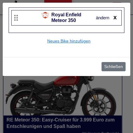
Royal Enfield
x
ändern
Meteor 350
Liste bearbeiten
Royal Enfield
Meteor 350
Neues Bike hinzufügen
UVP
4.820 €
Baujahr
von 2021 bis 2026~
Schließen
RE Meteor 350: Easy-Cruiser für 3.999 Euro zum
Entschleunigen und Spaß haben