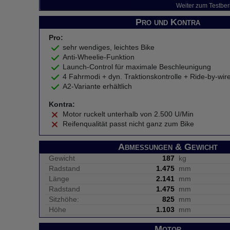
Weiter zum Testber
Pro und Kontra
Pro:
sehr wendiges, leichtes Bike
Anti-Wheelie-Funktion
Launch-Control für maximale Beschleunigung
4 Fahrmodi + dyn. Traktionskontrolle + Ride-by-wir
A2-Variante erhältlich
Kontra:
Motor ruckelt unterhalb von 2.500 U/Min
Reifenqualität passt nicht ganz zum Bike
Abmessungen & Gewicht
Gewicht
187
kg
Radstand
1.475
mm
Länge
2.141
mm
Radstand
1.475
mm
Sitzhöhe:
825
mm
Höhe
1.103
mm
Motor