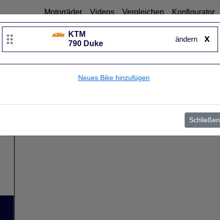
Motorräder
Videos
Vergleichen
Konfigurator
KTM
x
ändern
790 Duke
Neues Bike hinzufügen
Schließen