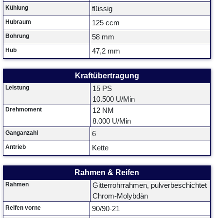
Kühlung
flüssig
Hubraum
125 ccm
Bohrung
58 mm
Hub
47,2 mm
Kraftübertragung
Leistung
15 PS
10.500 U/Min
Drehmoment
12 NM
8.000 U/Min
Ganganzahl
6
Antrieb
Kette
Rahmen & Reifen
Rahmen
Gitterrohrrahmen, pulverbeschichtet
Chrom-Molybdän
Reifen vorne
90/90-21