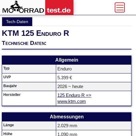
Tech-Daten
KTM 125 Enduro R
Technische Daten:
Allgemein
Typ
Enduro
UVP
5.399 €
Baujahr
2026 ~ heute
Hersteller
125 Enduro R =>
www.ktm.com
Abmessungen
Länge
2.029 mm
Höhe
1.090 mm