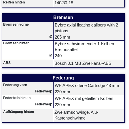
Reifen hinten
140/80-18
Bremsen
Bremsen vorne
Bybre axial floating calipers with 2
pistons
∅
285 mm
Bremsen hinten
Bybre schwimmender 1-Kolben-
Bremssattel
∅
240
ABS
Bosch 9.1 MB Zweikanal-ABS
Federung
Federung vorn
WP APEX offene Cartridge 43 mm
Federweg:
230 mm
Federbein hinten
WP APEX mit geteiltem Kolben
Federweg:
230 mm
Aufhängung hinten
Zweiarmschwinge, Alu-
Kastenschwinge