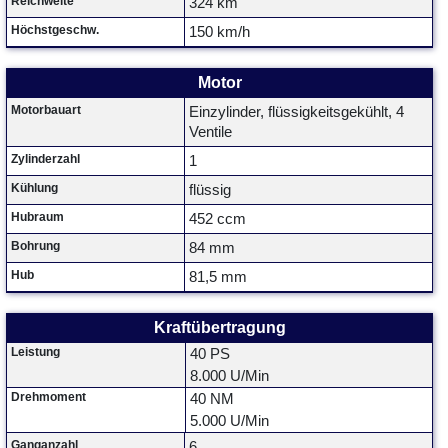
Reichweite
324 km
Höchstgeschw.
150 km/h
Motor
Motorbauart
Einzylinder, flüssigkeitsgekühlt, 4
Ventile
Zylinderzahl
1
Kühlung
flüssig
Hubraum
452 ccm
Bohrung
84 mm
Hub
81,5 mm
Kraftübertragung
Leistung
40 PS
8.000 U/Min
Drehmoment
40 NM
5.000 U/Min
Ganganzahl
6