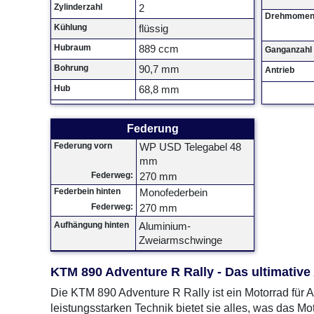
Zylinderzahl
2
Drehmomen
Kühlung
flüssig
Hubraum
889 ccm
Ganganzahl
Bohrung
90,7 mm
Antrieb
Hub
68,8 mm
Federung
Federung vorn
WP USD Telegabel 48
mm
Federweg:
270 mm
Federbein hinten
Monofederbein
Federweg:
270 mm
Aufhängung hinten
Aluminium-
Zweiarmschwinge
KTM 890 Adventure R Rally - Das ultimativ
Die KTM 890 Adventure R Rally ist ein Motorrad für 
leistungsstarken Technik bietet sie alles, was das Mo