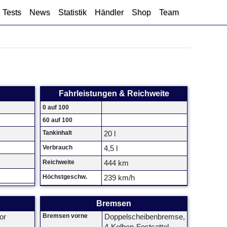
Tests
News
Statistik
Händler
Shop
Team
Fahrleistungen & Reichweite
0 auf 100
60 auf 100
Tankinhalt
20 l
Verbrauch
4,5 l
Reichweite
444 km
Höchstgeschw.
239 km/h
Bremsen
Bremsen vorne
or
Doppelscheibenbremse,