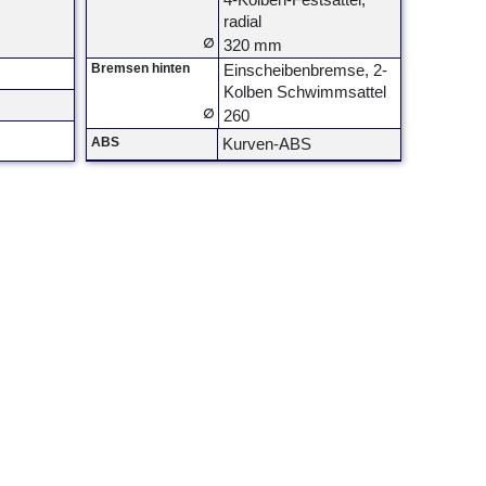
4-Kolben-Festsattel,
radial
∅
320 mm
Bremsen hinten
Einscheibenbremse, 2-
Kolben Schwimmsattel
∅
260
ABS
Kurven-ABS