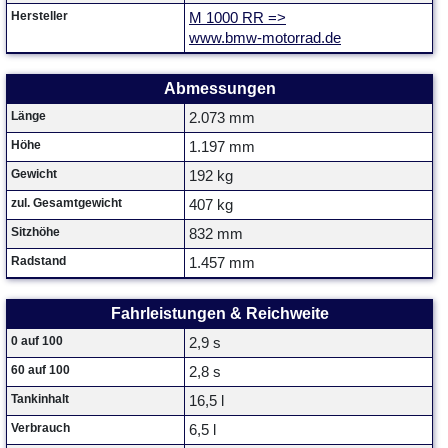
Hersteller
M 1000 RR =>
www.bmw-motorrad.de
Abmessungen
Länge
2.073 mm
Höhe
1.197 mm
Gewicht
192 kg
zul. Gesamtgewicht
407 kg
Sitzhöhe
832 mm
Radstand
1.457 mm
Fahrleistungen & Reichweite
0 auf 100
2,9 s
60 auf 100
2,8 s
Tankinhalt
16,5 l
Verbrauch
6,5 l