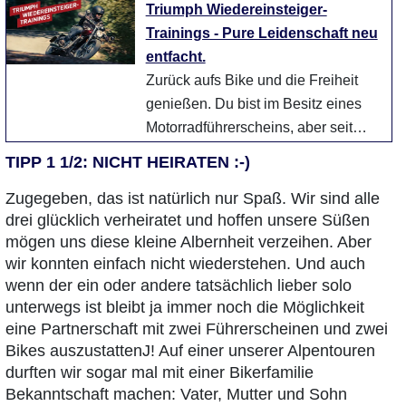
WiedereinsteigerAuch wer die
Triumph Wiedereinsteiger-
Grundsätze des Motorradfahre ...
Trainings - Pure Leidenschaft neu
weiter
entfacht.
Zurück aufs Bike und die Freiheit
genießen. Du bist im Besitz eines
Motorradführerscheins, aber seit
einiger Zeit nicht mehr gefahren?
TIPP 1 1/2: NICHT HEIRATEN :-)
Dann wird es ...
weiter
Zugegeben, das ist natürlich nur Spaß. Wir sind alle
drei glücklich verheiratet und hoffen unsere Süßen
mögen uns diese kleine Albernheit verzeihen. Aber
wir konnten einfach nicht wiederstehen. Und auch
wenn der ein oder andere tatsächlich lieber solo
unterwegs ist bleibt ja immer noch die Möglichkeit
eine Partnerschaft mit zwei Führerscheinen und zwei
Bikes auszustattenJ! Auf einer unserer Alpentouren
durften wir sogar mal mit einer Bikerfamilie
Bekanntschaft machen: Vater, Mutter und Sohn