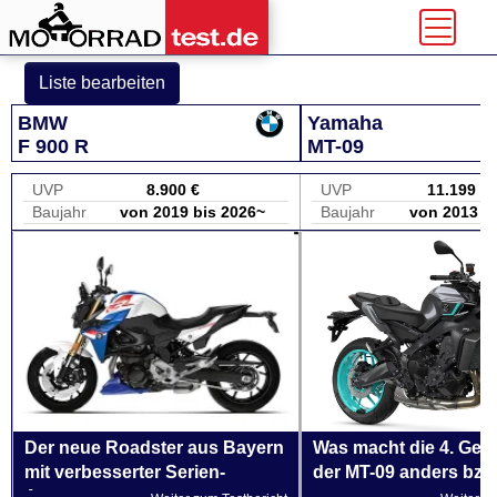
Liste bearbeiten
BMW
Yamaha
F 900 R
MT-09
UVP
8.900 €
UVP
11.199 €
Baujahr
von 2019 bis 2026~
Baujahr
von 2013 b
Der neue Roadster aus Bayern
Was macht die 4. Gen
mit verbesserter Serien-
der MT-09 anders bzw
Ausstattung