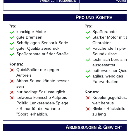
Weiter zum Testbericht
Weiter zu
Pro und Kontra
Pro:
Pro:
knackiger Motor
Spaßgranate
gute Bremsen
Starker Motor mit D
Schräglagen-Sensorik Serie
Charakter
guter Qualitätseindruck
Fauchende Triple-
Spaßgranate auf der Straße
Soundkulisse
technisch bereis in S
Kontra:
ausgestattet
QuickShifter nur gegen
butterweicher QuickS
Aufpreis
agiles, wendiges
Airbox-Sound könnte besser
Fahrverhalten
sein
nur bedingt Soziustauglich
Kontra:
teilweise komische Aufpreis-
Kupplungsgehäuse r
Politik: Lenkerenden-Spiegel
weit heraus
z.B. nur für die Variante
Blinker-Rückstellungs
"Sport" erhältlich.
zu lang
Abmessungen & Gewicht