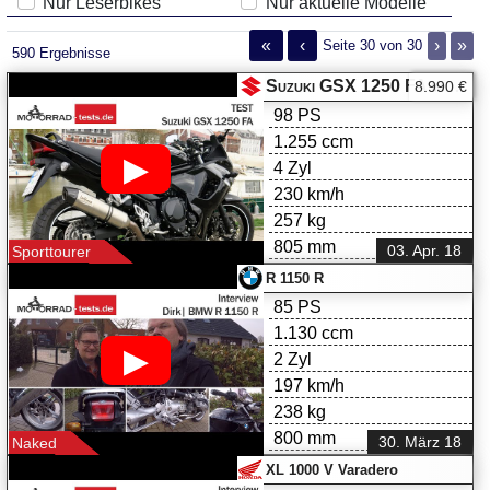
Nur Leserbikes
Nur aktuelle Modelle
«
‹
›
»
Seite 30 von 30
590 Ergebnisse
Suzuki GSX 1250 FA im Test
8.990 €
98 PS
1.255 ccm
▶
4 Zyl
230 km/h
257 kg
805 mm
03. Apr. 18
Sporttourer
R 1150 R
85 PS
1.130 ccm
▶
2 Zyl
197 km/h
238 kg
800 mm
30. März 18
Naked
XL 1000 V Varadero