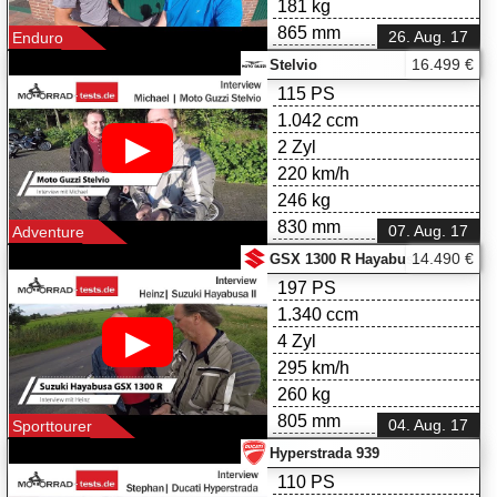
181 kg
865 mm
26. Aug. 17
Enduro
16.499 €
Stelvio
115 PS
1.042 ccm
▶
2 Zyl
220 km/h
246 kg
830 mm
07. Aug. 17
Adventure
14.490 €
GSX 1300 R Hayabusa
197 PS
1.340 ccm
▶
4 Zyl
295 km/h
260 kg
805 mm
04. Aug. 17
Sporttourer
Hyperstrada 939
110 PS