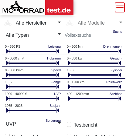
Hersteller-Auswahl
Modell-Auswahl
Alle Hersteller
Alle Modelle
Typ-Auswahl
Suche
Alle Typen
0 - 350 PS
Leistung
0 - 500 Nm
Drehmoment
0 - 8000 cm³
Hubraum
0 - 350 kg
Gewicht
0 - 350 km/h
Speed
1 - 6
Zylinder
1 - 6
Gänge
0 - 1200 km
Reichweite
1000 - 40000 €
UVP
400 - 1200 mm
Sitzhöhe
1965 - 2026
Baujahr
Sortierung
UVP
Testbericht