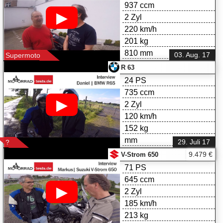
937 ccm
▶
2 Zyl
220 km/h
201 kg
810 mm
03. Aug. 17
Supermoto
R 63
24 PS
735 ccm
▶
2 Zyl
120 km/h
152 kg
mm
29. Juli 17
?
9.479 €
V-Strom 650
71 PS
645 ccm
▶
2 Zyl
185 km/h
213 kg