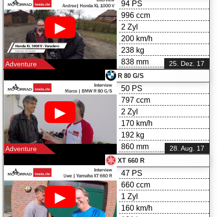
94 PS
996 ccm
▶
2 Zyl
200 km/h
238 kg
838 mm
25. Dez. 17
Adventure
R 80 G/S
50 PS
797 ccm
▶
2 Zyl
170 km/h
192 kg
860 mm
28. Aug. 17
Adventure
XT 660 R
47 PS
660 ccm
▶
1 Zyl
160 km/h