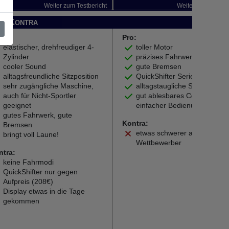
Weiter zum Testbericht
Weiter zum Testber
nd Kontra
:
Pro:
elastischer, drehfreudiger 4-
toller Motor
Zylinder
präzises Fahrwerk
cooler Sound
gute Bremsen
alltagsfreundliche Sitzposition
QuickShifter Serie
sehr zugängliche Maschine,
alltagstaugliche Sitzposition
auch für Nicht-Sportler
gut ablesbares Cockpit mit
geeignet
einfacher Bedienung
gutes Fahrwerk, gute
Kontra:
Bremsen
etwas schwerer als die
bringt voll Laune!
Wettbewerber
ntra:
keine Fahrmodi
QuickShifter nur gegen
Aufpreis (208€)
Display etwas in die Tage
gekommen