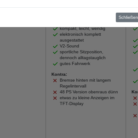
Weiter zum Testbericht
Pro u
Schließen
Pro:
Pro
kompakt, leicht, wendig
elektronisch komplett
ausgestattet
V2-Sound
sportliche Sitzposition,
dennoch alltagstauglich
gutes Fahrwerk
Kontra:
Bremse hinten mit langem
Regelintervall
48 PS Version obenraus dünn
Ko
etwas zu kleine Anzeigen im
TFT-Display