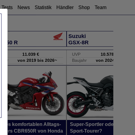
Tests
News
Statistik
Händler
Shop
Team
nda
Suzuki
 650 R
GSX-8R
P
11.039 €
UVP
10.578 €
jahr
von 2019 bis 2026~
Baujahr
von 2024 bis 2026
t des komfortablen Alltags-
Super-Sportler oder doch eh
rtlers CBR650R von Honda
Sport-Tourer?