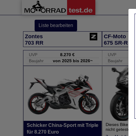
Liste bearbeiten
Zontes
CF-Moto
703 RR
675 SR-R
UVP
8.270 €
UVP
Baujahr
von 2025 bis 2026~
Baujahr
v
Dieses Bike hab
Schicker China-Sport mit Triple
nicht getestet.
für 8.270 Euro