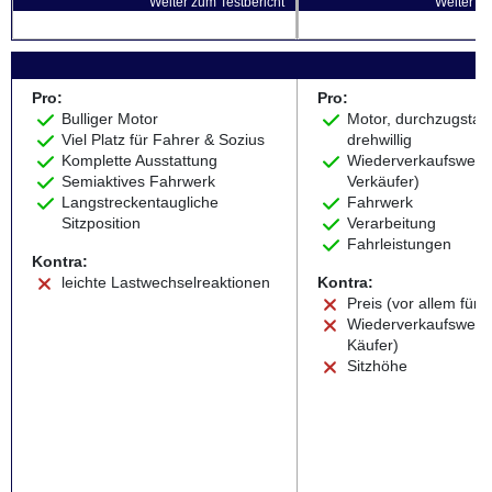
Weiter zum Testbericht
Weiter zu
Pro:
Pro:
Bulliger Motor
Motor, durchzugstar
Viel Platz für Fahrer & Sozius
drehwillig
Komplette Ausstattung
Wiederverkaufswert 
Semiaktives Fahrwerk
Verkäufer)
Langstreckentaugliche
Fahrwerk
Sitzposition
Verarbeitung
Fahrleistungen
Kontra:
leichte Lastwechselreaktionen
Kontra:
Preis (vor allem für 
Wiederverkaufswert 
Käufer)
Sitzhöhe