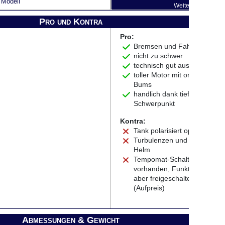
Modell
Weiter zum Testber
Pro und Kontra
Pro:
Bremsen und Fahrwerk
nicht zu schwer
technisch gut ausgestattet
toller Motor mit ordentlich
Bums
handlich dank tiefem
Schwerpunkt
Kontra:
Tank polarisiert optisch
Turbulenzen und Lärm am
Helm
Tempomat-Schalter zwar
vorhanden, Funktion muss
aber freigeschaltet werden
(Aufpreis)
Abmessungen & Gewicht