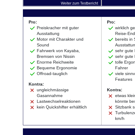
Weiter zum Testbericht
Pro:
Pro:
Preiskracher mit guter
wirklich 
Ausstattung
Reise-End
Motor mit Charakter und
bereits in 
Sound
Ausstattu
Fahrwerk von Kayaba,
sehr gute
Bremsen von Nissin
sehr gute
Enorme Reichweite
tolle Ergo
Bequeme Ergonomie
Fahrer
Offroad-tauglich
viele sinn
Features
Kontra:
ungleichmässige
Kontra:
Gasannahme
etwas klei
Lastwechselreaktionen
könnte be
kein Quickshifter erhältlich
Sitzbank s
Turbulenz
km/h