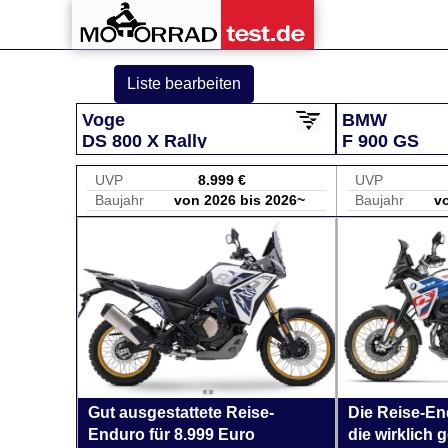
Liste bearbeiten
Voge
BMW
DS 800 X Rally
F 900 GS
UVP
8.999 €
UVP
Baujahr
von 2026 bis 2026~
Baujahr
v
Gut ausgestattete Reise-
Die Reise-E
Enduro für 8.999 Euro
die wirklich 