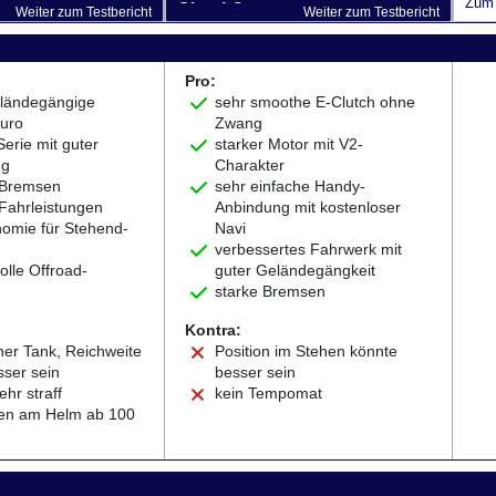
Zum 
Clutch?
Weiter zum Testbericht
Weiter zum Testbericht
Pro:
geländegängige
sehr smoothe E-Clutch ohne
uro
Zwang
Serie mit guter
starker Motor mit V2-
ng
Charakter
 Bremsen
sehr einfache Handy-
 Fahrleistungen
Anbindung mit kostenloser
nomie für Stehend-
Navi
verbessertes Fahrwerk mit
volle Offroad-
guter Geländegängkeit
starke Bremsen
Kontra:
ner Tank, Reichweite
Position im Stehen könnte
sser sein
besser sein
ehr straff
kein Tempomat
en am Helm ab 100