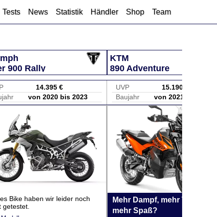
Tests
News
Statistik
Händler
Shop
Team
umph
KTM
er 900 Rally
890 Adventure
P
14.395 €
UVP
15.190 €
jahr
von 2020 bis 2023
Baujahr
von 2021 bis 2025
es Bike haben wir leider noch
Mehr Dampf, mehr Technik,
t getestet.
mehr Spaß?