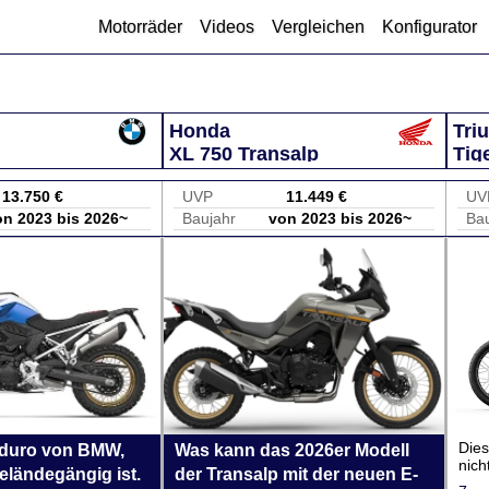
Motorräder
Videos
Vergleichen
Konfigurator
Honda
Tri
XL 750 Transalp
Tig
13.750 €
UVP
11.449 €
UV
on 2023 bis 2026~
Baujahr
von 2023 bis 2026~
Bau
Dies
nduro von BMW,
Was kann das 2026er Modell
nich
geländegängig ist.
der Transalp mit der neuen E-