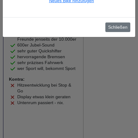
Neues Bike hinzufügen
Weiter zum Testbericht
Schließen
Pro:
herrliche Drehorgel für
Freunde jenseits der 10.000er
600er Jubel-Sound
sehr guter Quickshifter
hervorragende Bremsen
sehr präzises Fahrwerk
wer Sport will, bekommt Sport
Kontra:
Hitzeentwicklung bei Stop &
Go
Display etwas klein geraten
Untenrum passiert - nix.