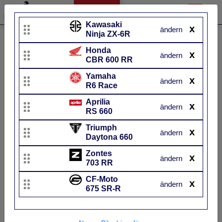
Kawasaki
x
ändern
Ninja ZX-6R
Liste bearbeiten
Honda
x
Honda
Kawasaki
ändern
CBR 600 RR
CBR 600 RR
Ninja ZX-6R
Yamaha
x
ändern
UVP
13.239 €
UVP
12.595 €
R6 Race
Baujahr
von 2007 bis 2026~
Baujahr
von 2005 b
Aprilia
x
ändern
RS 660
Triumph
x
ändern
Daytona 660
Zontes
x
ändern
703 RR
CF-Moto
x
ändern
675 SR-R
Dieses Bike haben wir lei
Waffenscheine bitte rausholen
nicht getestet.
Zum Modell